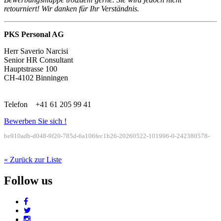
retourniert! Wir danken für Ihr Verständnis.
PKS Personal AG
Herr Saverio Narcisi
Senior HR Consultant
Hauptstrasse 100
CH-4102 Binningen
Telefon +41 61 205 99 41
Bewerben Sie sich !
be910adb-d048-9f20-785d-6a106fec1b26-20260522-101996-0-242380578-
« Zurück zur Liste
Follow us